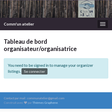
Comm'un atelier
Togg
navig
Tableau de bord
organisateur/organisatrice
You need to be signed in to manage your organizer
listings.
Se connecter
Contact par mail : communatelier@gmail.com
Construit avec
par
Thèmes Graphene
.