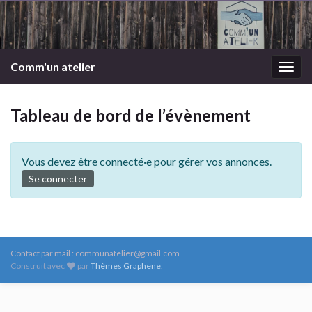
Comm'un atelier
Togg
navig
Tableau de bord de l’évènement
Vous devez être connecté·e pour gérer vos annonces.
Se connecter
Contact par mail : communatelier@gmail.com
Construit avec
par
Thèmes Graphene
.