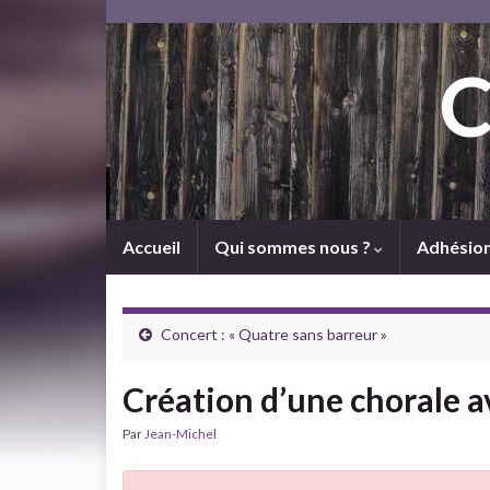
C
Accueil
Qui sommes nous ?
Adhésio
Concert : « Quatre sans barreur »
Création d’une chorale a
Par
Jean-Michel