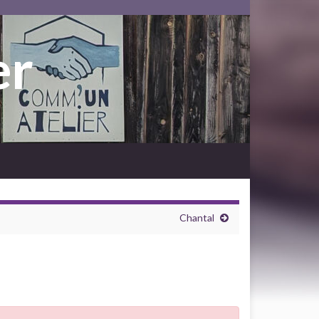
er
Chantal