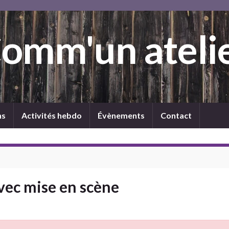
omm'un ateli
ns
Activités hebdo
Évènements
Contact
vec mise en scène