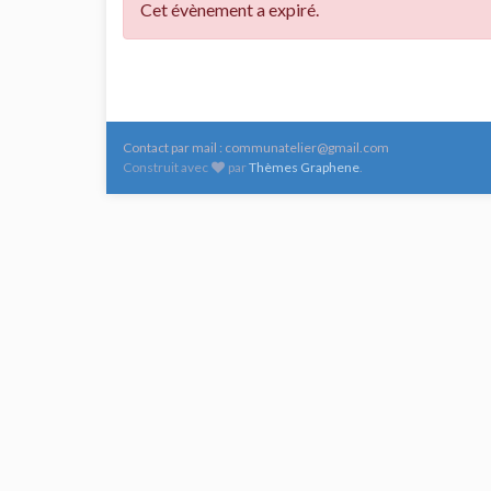
Cet évènement a expiré.
Contact par mail : communatelier@gmail.com
Construit avec
par
Thèmes Graphene
.